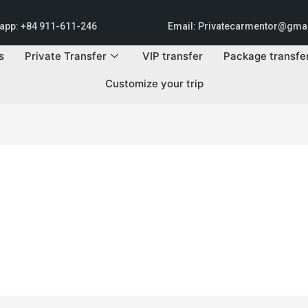
app: +84 911-611-246
Email: Privatecarmentor@gma
s
Private Transfer
VIP transfer
Package transfe
Customize your trip