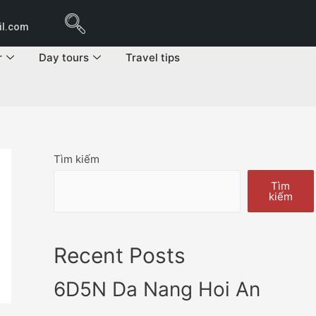
il.com
r
Day tours
Travel tips
Tìm kiếm
Tìm
kiếm
Recent Posts
6D5N Da Nang Hoi An